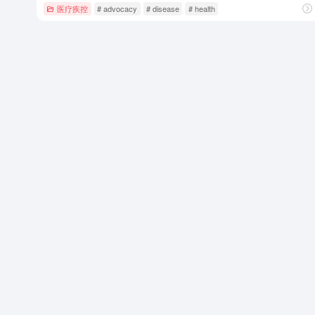
医疗疾控
# advocacy
# disease
# health