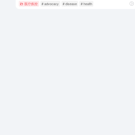
医疗疾控
# advocacy
# disease
# health