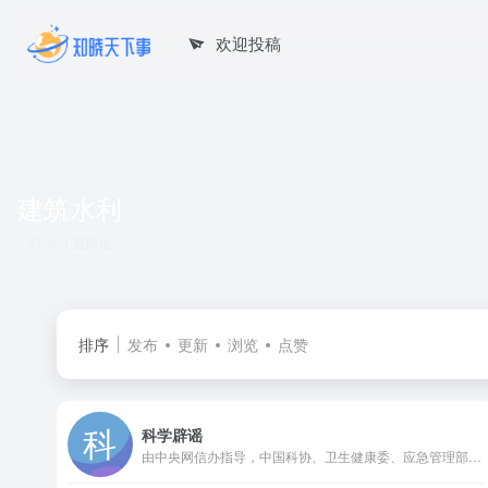
欢迎投稿
建筑水利
共 1 篇网址
排序
发布
更新
浏览
点赞
科学辟谣
由中央网信办指导，中国科协、卫生健康委、应急管理部和市场监管总局等部委主办的科学辟谣平台，旨在切实提高辟谣信息传播力、引导力、影响力，让谣言止于智者，让科学跑赢谣言。