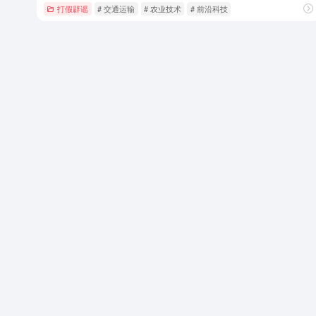
打假辟谣
# 交通运输
# 农业技术
# 前沿科技