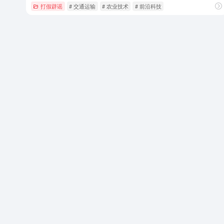
打假辟谣
# 交通运输
# 农业技术
# 前沿科技