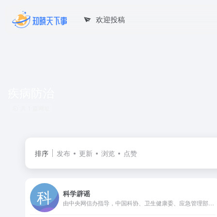
欢迎投稿
疾病防治
共 1 篇网址
排序
发布
更新
浏览
点赞
科学辟谣
由中央网信办指导，中国科协、卫生健康委、应急管理部和市场监管总局等部委主办的科学辟谣平台，旨在切实提高辟谣信息传播力、引导力、影响力，让谣言止于智者，让科学跑赢谣言。