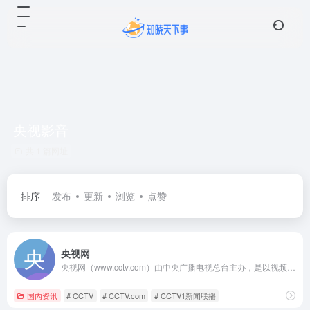
央视影音
共 1 篇网址
排序
发布
更新
浏览
点赞
央视网
央视网（www.cctv.com）由中央广播电视总台主办，是以视频为特色的中央重点新闻网站，是央视的融合传播平台，是拥有全牌照业务资质的大型互联网文化企业。秉承“融合创新、一体发展”的理念，以新闻为龙头，以视频为重点，以用户为中心，建成“一网一端多平台多渠道”融媒体传播体系。
国内资讯
# CCTV
# CCTV.com
# CCTV1新闻联播