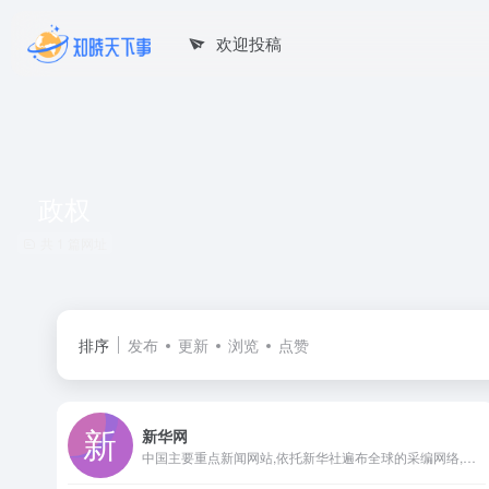
欢迎投稿
政权
共 1 篇网址
排序
发布
更新
浏览
点赞
新华网
中国主要重点新闻网站,依托新华社遍布全球的采编网络,记者遍布世界100多个国家和地区,地方频道分布全国31个省市自治区,每天24小时同时使用6种语言滚动发稿,权威、准确、及时播发国内外重要新闻和重大突发事件,受众覆盖200多个国家和地区,发展论坛是全球知名的中文论坛。