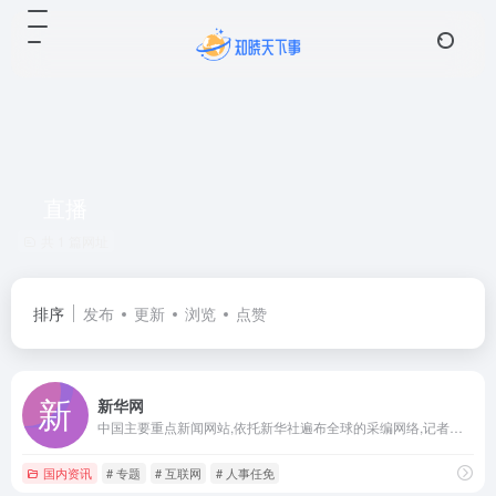
直播
共 1 篇网址
排序
发布
更新
浏览
点赞
新华网
中国主要重点新闻网站,依托新华社遍布全球的采编网络,记者遍布世界100多个国家和地区,地方频道分布全国31个省市自治区,每天24小时同时使用6种语言滚动发稿,权威、准确、及时播发国内外重要新闻和重大突发事件,受众覆盖200多个国家和地区,发展论坛是全球知名的中文论坛。
国内资讯
# 专题
# 互联网
# 人事任免