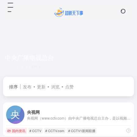
中央广播电视总台
共 1 篇网址
排序
发布
更新
浏览
点赞
央视网
央视网（www.cctv.com）由中央广播电视总台主办，是以视频为特色的中央重点新闻网站，是央视的融合传播平台，是拥有全牌照业务资质的大型互联网文化企业。秉承“融合创新、一体发展”的理念，以新闻为龙头，以视频为重点，以用户为中心，建成“一网一端多平台多渠道”融媒体传播体系。
国内资讯
# CCTV
# CCTV.com
# CCTV1新闻联播