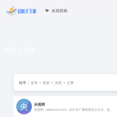
欢迎投稿
领导人视频
共 1 篇网址
排序
发布
更新
浏览
点赞
央视网
央视网（www.cctv.com）由中央广播电视总台主办，是以视频为特色的中央重点新闻网站，是央视的融合传播平台，是拥有全牌照业务资质的大型互联网文化企业。秉承“融合创新、一体发展”的理念，以新闻为龙头，以视频为重点，以用户为中心，建成“一网一端多平台多渠道”融媒体传播体系。