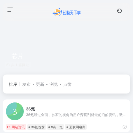
芯片
共 1 篇网址
排序
发布
更新
浏览
点赞
36氪
36氪通过全面，独家的视角为用户深度剖析最前沿的资讯，致力于让一部分人先看到未来，内容涵盖快讯，科技，金融，投资，房产，汽车，互联网，股市，教育，生活，职场等，秉承着新商业媒体人的使命砥砺前行
网站资讯
# 36氪首发
# 8点一氪
# 互联网电商