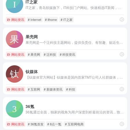
IT之家
IT之家，青岛软媒旗下，IT科技门户网站。快速精选IT新闻，实时报道科技周边，关注苹果iOS、谷歌Android、微软Windows Phone，紧盯iPhone/iPad、安卓智能设备、WP手机等数码潮流。技术资讯、攻略教程、资源下载 - IT人的生活，尽在IT之家，爱IT，爱这里。
网站资讯
# Internet
# ithome
# IT之家
果壳网
果壳网是一个泛科技主题网站，提供负责任、有智趣、贴近生活的内容，你可以在这里阅读、分享、交流、提问。果壳网致力于让科技兴趣成为人们文化生活和娱乐生活的重要元素。
网站资讯
# 果壳网
# 泛科技
# 科技资讯
钛媒体
【钛媒体官方网站】钛媒体是国内首家TMT公司人社群媒体，最有钛度的一人一媒体平台，集信息交流融合、IT技术信息、新媒体于一身的媒体平台。
网站资讯
# 互联网
# 新媒体资讯
# 科技
36氪
36氪通过全面，独家的视角为用户深度剖析最前沿的资讯，致力于让一部分人先看到未来，内容涵盖快讯，科技，金融，投资，房产，汽车，互联网，股市，教育，生活，职场等，秉承着新商业媒体人的使命砥砺前行
网站资讯
# 36氪首发
# 8点一氪
# 互联网电商