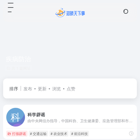
疾病防治
共 1 篇网址
排序
发布
更新
浏览
点赞
科学辟谣
由中央网信办指导，中国科协、卫生健康委、应急管理部和市场监管总局等部委主办的科学辟谣平台，旨在切实提高辟谣信息传播力、引导力、影响力，让谣言止于智者，让科学跑赢谣言。
打假辟谣
# 交通运输
# 农业技术
# 前沿科技