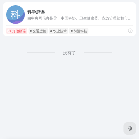
科学辟谣
由中央网信办指导，中国科协、卫生健康委、应急管理部和市场监管总局等部委主办的科学辟谣平台，旨在切实提高辟谣信息传播力、引导力、影响力，让谣言止于智者，让科学跑赢谣言。
打假辟谣
# 交通运输
# 农业技术
# 前沿科技
没有了